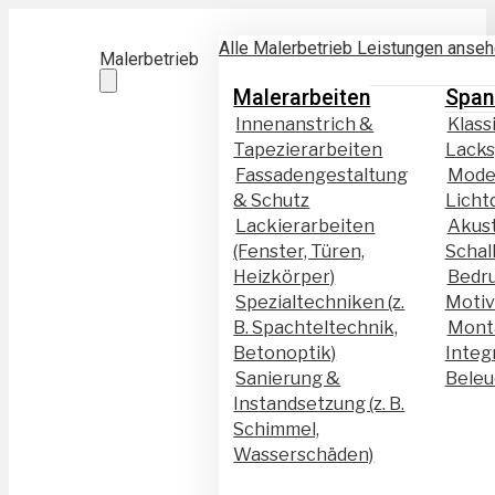
Alle Malerbetrieb Leistungen anse
Malerbetrieb
Malerarbeiten
Span
Innenanstrich &
Klass
Tapezierarbeiten
Lack
Fassadengestaltung
Mode
& Schutz
Licht
Lackierarbeiten
Akust
(Fenster, Türen,
Schal
Heizkörper)
Bedr
Spezialtechniken (z.
Moti
B. Spachteltechnik,
Mont
Betonoptik)
Integ
Sanierung &
Beleu
Instandsetzung (z. B.
Schimmel,
Wasserschäden)