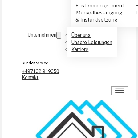
Fristenmanagement
B
Mängelbeseitigung
T
& Instandsetzung
Unternehmen
Über uns
Unsere Leistungen
Karriere
Kundenservice
+497132 919350
Kontakt