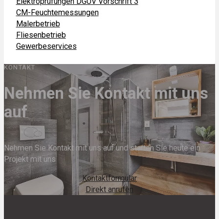
Elektroprüfungen DGUV Vorschrift 3
CM-Feuchtemessungen
Malerbetrieb
Fliesenbetrieb
Gewerbeservices
KONTAKT
Nehmen Sie Kontakt mit uns
auf
Nehmen Sie Kontakt mit uns auf und starten Sie heute ein
Projekt mit uns
Kontaktformular
Direkt anrufen