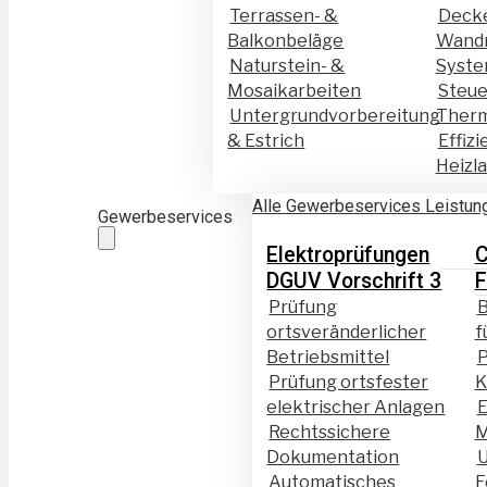
Terrassen- &
Deck
Balkonbeläge
Wand
Naturstein- &
Syst
Mosaikarbeiten
Steue
Untergrundvorbereitung
Therm
& Estrich
Effizi
Heizl
Alle Gewerbeservices Leistun
Gewerbeservices
Elektroprüfungen
DGUV Vorschrift 3
F
Prüfung
B
ortsveränderlicher
f
Betriebsmittel
Prüfung ortsfester
K
elektrischer Anlagen
E
Rechtssichere
M
Dokumentation
U
Automatisches
F