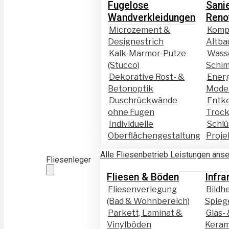
Fugelose
Sani
Wandverkleidungen
Reno
Microzement &
Komp
Designestrich
Altba
Kalk-Marmor-Putze
Wass
(Stucco)
Schim
Dekorative Rost- &
Ener
Betonoptik
Moder
Duschrückwände
Entk
ohne Fugen
Troc
Individuelle
Schlü
Oberflächengestaltung
Proje
Alle Fliesenbetrieb Leistungen ans
Fliesenleger
Fliesen & Böden
Infra
Fliesenverlegung
Bildh
(Bad & Wohnbereich)
Spieg
Parkett, Laminat &
Glas-
Vinylböden
Keram